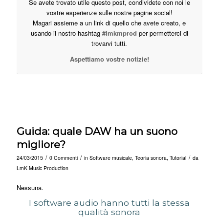
Se avete trovato utile questo post, condividete con noi le
vostre esperienze sulle nostre pagine social!
Magari assieme a un link di quello che avete creato, e
usando il nostro hashtag
#lmkmprod
per permetterci di
trovarvi tutti.
Aspettiamo vostre notizie!
Guida: quale DAW ha un suono
migliore?
/
/
/
24/03/2015
0 Commenti
in
Software musicale
,
Teoria sonora
,
Tutorial
da
LmK Music Production
Nessuna.
I software audio hanno tutti la stessa
qualità sonora