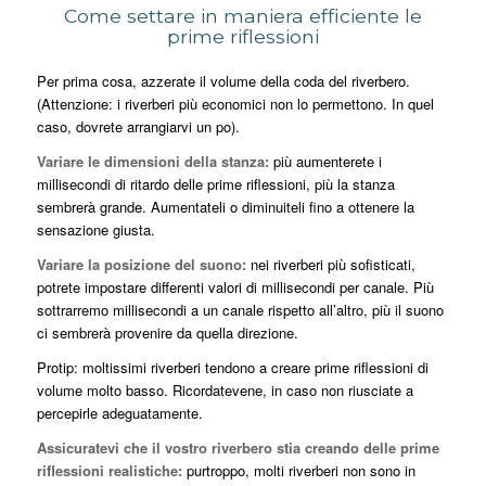
Come settare in maniera efficiente le
prime riflessioni
Per prima cosa, azzerate il volume della coda del riverbero.
(Attenzione: i riverberi più economici non lo permettono. In quel
caso, dovrete arrangiarvi un po).
Variare le dimensioni della stanza:
più aumenterete i
millisecondi di ritardo delle prime riflessioni, più la stanza
sembrerà grande. Aumentateli o diminuiteli fino a ottenere la
sensazione giusta.
Variare la posizione del suono:
nei riverberi più sofisticati,
potrete impostare differenti valori di millisecondi per canale. Più
sottrarremo millisecondi a un canale rispetto all’altro, più il suono
ci sembrerà provenire da quella direzione.
Protip: moltissimi riverberi tendono a creare prime riflessioni di
volume molto basso. Ricordatevene, in caso non riusciate a
percepirle adeguatamente.
Assicuratevi che il vostro riverbero stia creando delle prime
riflessioni realistiche:
purtroppo, molti riverberi non sono in