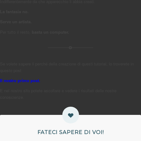
Indifferentemente da che apparecchio li abbia creati.
La fantasia no.
Serve un artista.
Per tutto il resto,
basta un computer.
Se volete sapere il perché della creazione di questi tutorial, lo troverete in
questo post
Il nostro primo post.
E nel nostro sito potete ascoltare e vedere i risultati delle nostre
conoscienze.
FATECI SAPERE DI VOI!