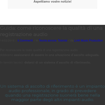
Aspettiamo vostre notizie!
Guida: come riconoscere la qualità di una
registrazione audio
14/02/2015
/
0 Commenti
/
in
Teoria sonora
,
Tutorial
/
da
LmK Music Production
Per riconoscere la reale qualità di una registrazione audio
dobbiamo
assicurarci di essere in una situazione d’ascolto adeguata.
In termini tecnici:
dotarci di un sistema d’ascolto di riferimento.
Un sistema di ascolto di riferimento è un impianto
audio professionale, in grado di prevedere
quando una registrazione suonerà bene nella
maggior parte degli altri impianti audio.