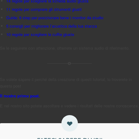
14 regole per scegliere la scheda audio giusta
11 regole per comprare gli strumenti giusti
Guida: 9 step per posizionare bene i monitor da studio
5 consigli per migliorare l’acustica della tua stanza
10 regole per scegliere le cuffie giuste
Se le seguirete con attenzione, otterrete un sistema audio di riferimento.
Se volete sapere il perché della creazione di questi tutorial, lo troverete in
questo post
Il nostro primo post.
E nel nostro sito potete ascoltare e vedere i risultati delle nostre conoscenze.