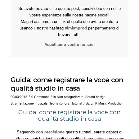
Se avete trovato utile questo post, condividete con noi le
vostre esperienze sulle nostre pagine social!
Magari assieme a un link di quello che avete creato, e
usando il nostro hashtag
#lmkmprod
per permetterci di
trovarvi tutti.
Aspettiamo vostre notizie!
Guida: come registrare la voce con
qualità studio in casa
/
/
09/03/2015
0 Commenti
in
Non categorizzato
,
Sound design
,
/
Strumentazione musicale
,
Teoria sonora
,
Tutorial
da
LmK Music Production
Guida: come registrare la voce con
qualità studio in casa
Seguendo
con precisione
questo tutorial, sarete capaci di
ottenere registrazioni vocali di qualità discografica con poche