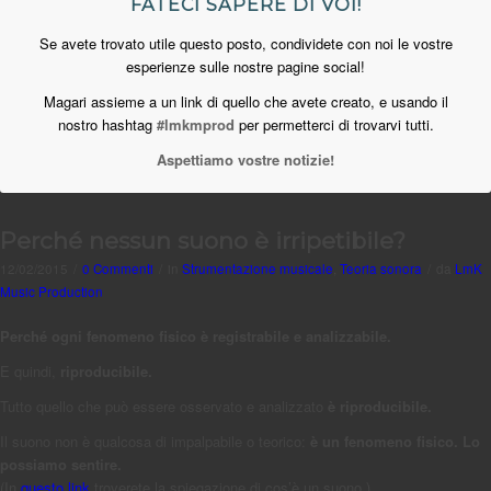
FATECI SAPERE DI VOI!
Se avete trovato utile questo posto, condividete con noi le vostre
esperienze sulle nostre pagine social!
Magari assieme a un link di quello che avete creato, e usando il
nostro hashtag
#lmkmprod
per permetterci di trovarvi tutti.
Aspettiamo vostre notizie!
Perché nessun suono è irripetibile?
12/02/2015
/
0 Commenti
/
in
Strumentazione musicale
,
Teoria sonora
/
da
LmK
Music Production
Perché ogni fenomeno fisico è registrabile e analizzabile.
E quindi,
riproducibile.
Tutto quello che può essere osservato e analizzato
è riproducibile.
Il suono non è qualcosa di impalpabile o teorico:
è un fenomeno fisico. Lo
possiamo sentire.
(In
questo link
troverete la spiegazione di cos’è un suono.)