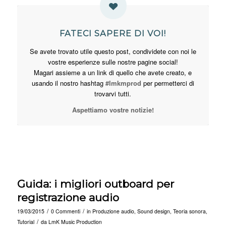
FATECI SAPERE DI VOI!
Se avete trovato utile questo post, condividete con noi le
vostre esperienze sulle nostre pagine social!
Magari assieme a un link di quello che avete creato, e
usando il nostro hashtag
#lmkmprod
per permetterci di
trovarvi tutti.
Aspettiamo vostre notizie!
Guida: i migliori outboard per
registrazione audio
/
/
19/03/2015
0 Commenti
in
Produzione audio
,
Sound design
,
Teoria sonora
,
/
Tutorial
da
LmK Music Production